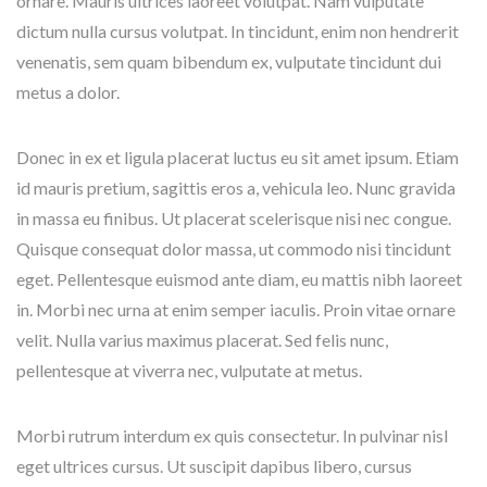
ornare. Mauris ultrices laoreet volutpat. Nam vulputate
dictum nulla cursus volutpat. In tincidunt, enim non hendrerit
venenatis, sem quam bibendum ex, vulputate tincidunt dui
metus a dolor.
Donec in ex et ligula placerat luctus eu sit amet ipsum. Etiam
id mauris pretium, sagittis eros a, vehicula leo. Nunc gravida
in massa eu finibus. Ut placerat scelerisque nisi nec congue.
Quisque consequat dolor massa, ut commodo nisi tincidunt
eget. Pellentesque euismod ante diam, eu mattis nibh laoreet
in. Morbi nec urna at enim semper iaculis. Proin vitae ornare
velit. Nulla varius maximus placerat. Sed felis nunc,
pellentesque at viverra nec, vulputate at metus.
Morbi rutrum interdum ex quis consectetur. In pulvinar nisl
eget ultrices cursus. Ut suscipit dapibus libero, cursus