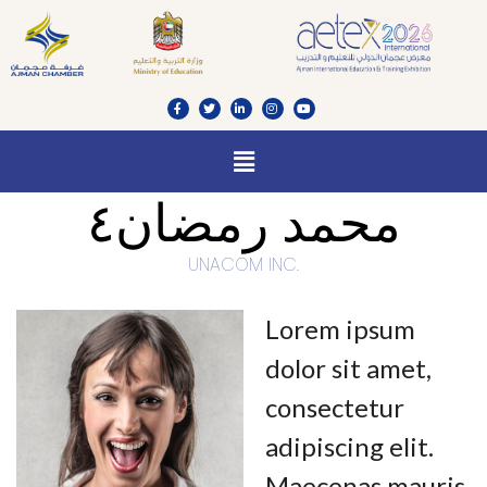
محمد رمضان٤
UNACOM INC.
Lorem ipsum
dolor sit amet,
consectetur
adipiscing elit.
Maecenas mauris