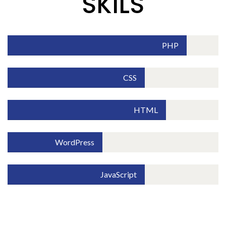
SKILS
PHP
CSS
HTML
WordPress
JavaScript